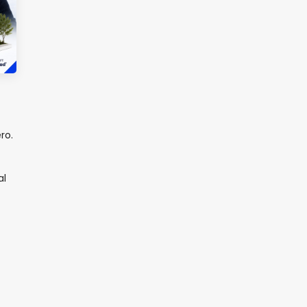
ro.
al